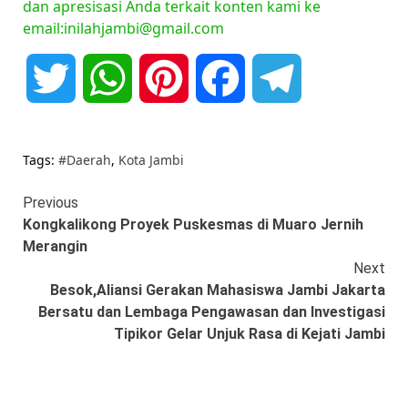
dan apresisasi Anda terkait konten kami ke
email:inilahjambi@gmail.com
Twitter
WhatsApp
Pinterest
Facebook
Telegram
Tags:
#Daerah
,
Kota Jambi
Continue
Previous
Kongkalikong Proyek Puskesmas di Muaro Jernih
Reading
Merangin
Next
Besok,Aliansi Gerakan Mahasiswa Jambi Jakarta
Bersatu dan Lembaga Pengawasan dan Investigasi
Tipikor Gelar Unjuk Rasa di Kejati Jambi