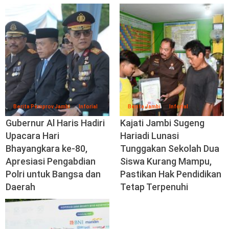
Berita Pemprov Jambi
Inforial
Berita Jambi
Inforial
Gubernur Al Haris Hadiri
Kajati Jambi Sugeng
Upacara Hari
Hariadi Lunasi
Bhayangkara ke-80,
Tunggakan Sekolah Dua
Apresiasi Pengabdian
Siswa Kurang Mampu,
Polri untuk Bangsa dan
Pastikan Hak Pendidikan
Daerah
Tetap Terpenuhi