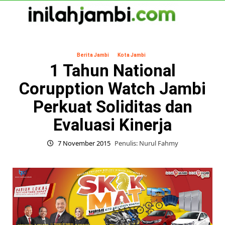
Skip
to
content
Primary
Menu
Berita Jambi
Kota Jambi
1 Tahun National
Corupption Watch Jambi
Perkuat Soliditas dan
Evaluasi Kinerja
7 November 2015
Penulis: Nurul Fahmy