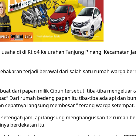
usaha di di Rt o4 Kelurahan Tanjung Pinang, Kecamatan Ja
kebakaran terjadi berawal dari salah satu rumah warga be
at dari papan milik Cibun tersebut, tiba-tiba mengeluark
.” Dari rumah bedeng papan itu tiba-tiba ada api dan buny
an cepatnya langsung membesar ” terang warga setempat.
i setengah jam, api langsung menghanguskan 12 rumah b
inya berdekatan itu.