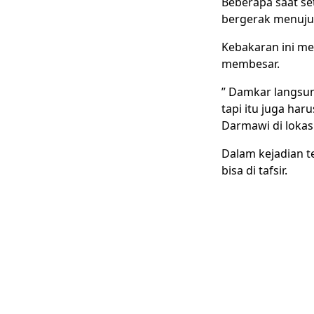
Beberapa saat se
bergerak menuju 
Kebakaran ini m
membesar.
” Damkar langsu
tapi itu juga har
Darmawi di lokas
Dalam kejadian t
bisa di tafsir.