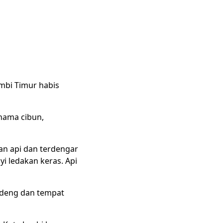
mbi Timur habis
rnama cibun,
an api dan terdengar
i ledakan keras. Api
edeng dan tempat