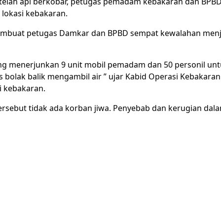
telah api berkobar, petugas pemadam kebakaran dan BPBD
lokasi kebakaran.
embuat petugas Damkar dan BPBD sempat kewalahan menji
ng menerjunkan 9 unit mobil pemadam dan 50 personil u
us bolak balik mengambil air ” ujar Kabid Operasi Kebakara
i kebakaran.
ersebut tidak ada korban jiwa. Penyebab dan kerugian dal