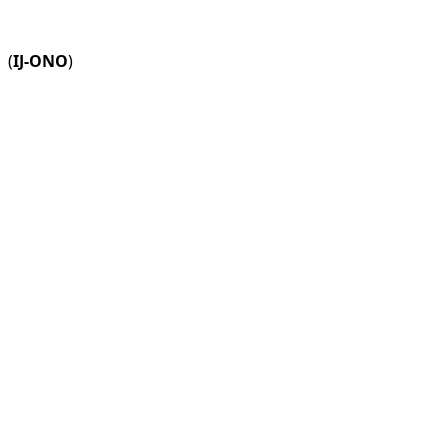
(
IJ-ONO
)