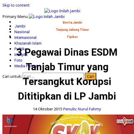
Skip to content
Primary Menu
Berita Jambi
Jambi
Tanjung Jabung Timur
Nasional
Internasional
Tipikor
Khazanah Islam
3 Pegawai Dinas ESDM
Politik
Indepth
Foto
Tanjab Timur yang
Media Partner
Cari untuk:
Tersangkut Korupsi
Dititipkan di LP Jambi
14 Oktober 2015
Penulis: Nurul Fahmy