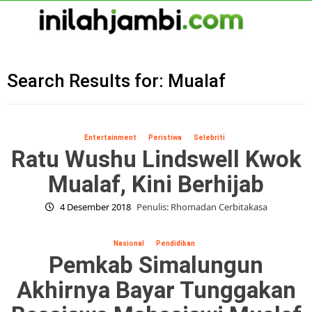
Skip
to
content
Primary
Menu
Search Results for:
Mualaf
Entertainment
Peristiwa
Selebriti
Ratu Wushu Lindswell Kwok
Mualaf, Kini Berhijab
4 Desember 2018
Penulis: Rhomadan Cerbitakasa
Nasional
Pendidikan
Pemkab Simalungun
Akhirnya Bayar Tunggakan