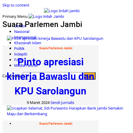
Skip to content
Primary Menu
Suara Parlemen Jambi
Jambi
Nasional
Internasional
Khazanah Islam
Politik
Suara Parlemen Jambi
Indepth
Pinto apresiasi
Foto
Media Partner
kinerja Bawaslu dan
Cari untuk:
KPU Sarolangun
9 Maret 2024
Sendi Jurnalis
Suara Parlemen Jambi