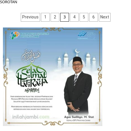
SOROTAN
Navigasi
3
Previous
1
2
4
5
6
Next
pos