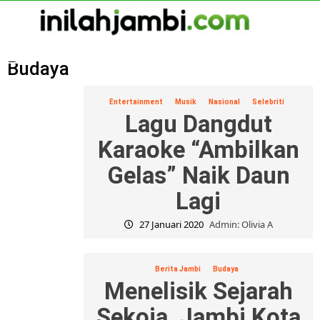
Skip
to
content
Primary
Menu
Budaya
Entertainment
Musik
Nasional
Selebriti
Lagu Dangdut
Karaoke “Ambilkan
Gelas” Naik Daun
Lagi
27 Januari 2020
Admin: Olivia A
Berita Jambi
Budaya
Menelisik Sejarah
Sekoja, Jambi Kota