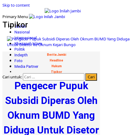
Skip to content
Primary Menu
Tipikor
Jambi
Nasional
Internasional
Khazanah Islam
Politik
Indepth
Berita Jambi
Foto
Headline
Media Partner
Hukum
Tipikor
Cari untuk:
Pengecer Pupuk
Subsidi Diperas Oleh
Oknum BUMD Yang
Diduga Untuk Disetor