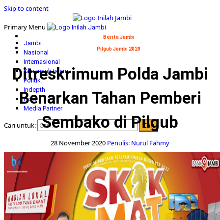
Skip to content
Primary Menu
Berita Jambi
Jambi
Pilgub Jambi 2020
Nasional
Internasional
Ditreskrimum Polda Jambi
Khazanah Islam
Politik
Indepth
Benarkan Tahan Pemberi
Foto
Media Partner
Sembako di Pilgub
Cari untuk:
28 November 2020
Penulis: Nurul Fahmy