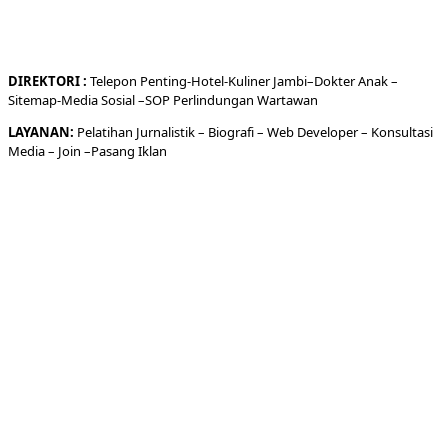
DIREKTORI
:
Telepon
Penting-
Hotel
-Kuliner
Jambi
–
Dokt
er
Anak –
Sitemap-
Media Sosial –
SOP Perlindungan Wartawan
LAYANAN:
Pelatihan Jurnalistik –
Biografi
–
Web Developer
–
Konsultasi
Media
– Join –
Pasang Iklan