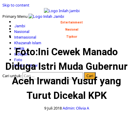
Skip to content
Primary Menu
Entertainment
Jambi
Nasional
Nasional
Internasional
Tipikor
Khazanah Islam
Foto:Ini Cewek Manado
Politik
Indepth
Foto
Diduga Istri Muda Gubernur
Media Partner
Cari untuk:
Aceh Irwandi Yusuf yang
Turut Dicekal KPK
9 Juli 2018
Admin: Olivia A