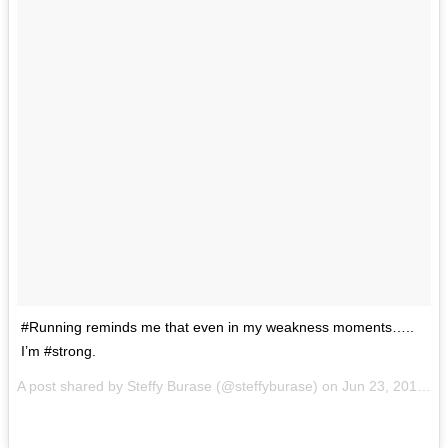
#Running reminds me that even in my weakness moments…..
I’m #strong.
A post shared by
Steffy Burase
(@steffyburase) on
Jun 23, 2018 at 3:47am PDT