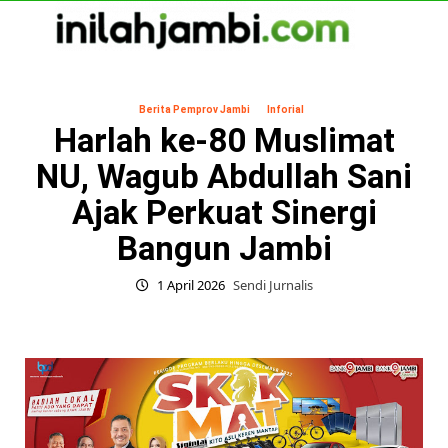
Skip
to
content
Primary
Menu
Berita Pemprov Jambi
Inforial
Harlah ke-80 Muslimat
NU, Wagub Abdullah Sani
Ajak Perkuat Sinergi
Bangun Jambi
1 April 2026
Sendi Jurnalis