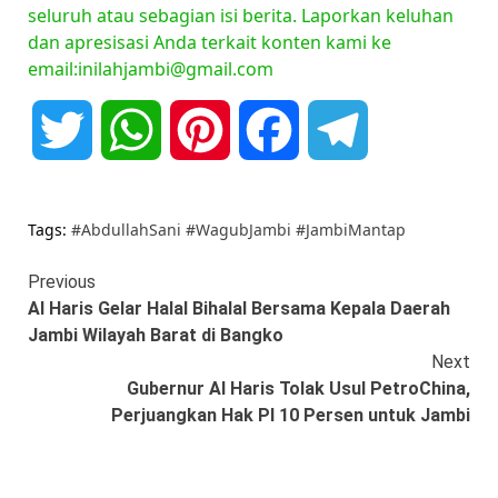
seluruh atau sebagian isi berita. Laporkan keluhan
dan apresisasi Anda terkait konten kami ke
email:inilahjambi@gmail.com
Twitter
WhatsApp
Pinterest
Facebook
Telegram
Tags:
#AbdullahSani #WagubJambi #JambiMantap
Continue
Previous
Al Haris Gelar Halal Bihalal Bersama Kepala Daerah
Reading
Jambi Wilayah Barat di Bangko
Next
Gubernur Al Haris Tolak Usul PetroChina,
Perjuangkan Hak PI 10 Persen untuk Jambi