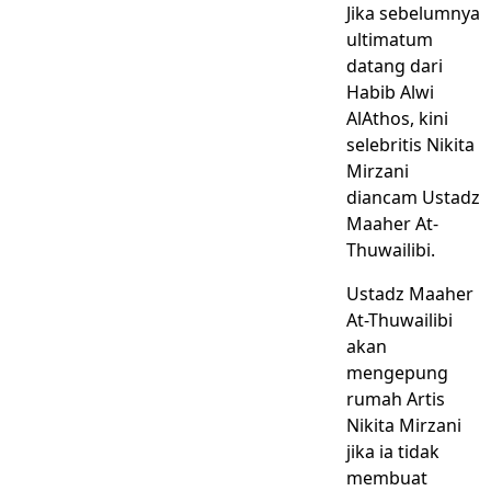
Jika sebelumnya
ultimatum
datang dari
Habib Alwi
AlAthos, kini
selebritis Nikita
Mirzani
diancam Ustadz
Maaher At-
Thuwailibi.
Ustadz Maaher
At-Thuwailibi
akan
mengepung
rumah Artis
Nikita Mirzani
jika ia tidak
membuat