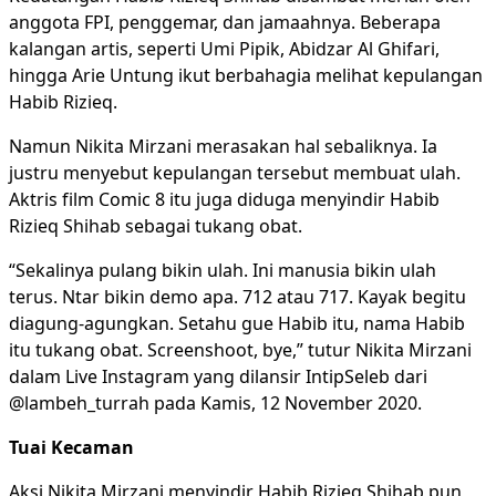
anggota FPI, penggemar, dan jamaahnya. Beberapa
kalangan artis, seperti Umi Pipik, Abidzar Al Ghifari,
hingga Arie Untung ikut berbahagia melihat kepulangan
Habib Rizieq.
Namun Nikita Mirzani merasakan hal sebaliknya. Ia
justru menyebut kepulangan tersebut membuat ulah.
Aktris film Comic 8 itu juga diduga menyindir Habib
Rizieq Shihab sebagai tukang obat.
“Sekalinya pulang bikin ulah. Ini manusia bikin ulah
terus. Ntar bikin demo apa. 712 atau 717. Kayak begitu
diagung-agungkan. Setahu gue Habib itu, nama Habib
itu tukang obat. Screenshoot, bye,” tutur Nikita Mirzani
dalam Live Instagram yang dilansir IntipSeleb dari
@lambeh_turrah pada Kamis, 12 November 2020.
Tuai Kecaman
Aksi Nikita Mirzani menyindir Habib Rizieq Shihab pun