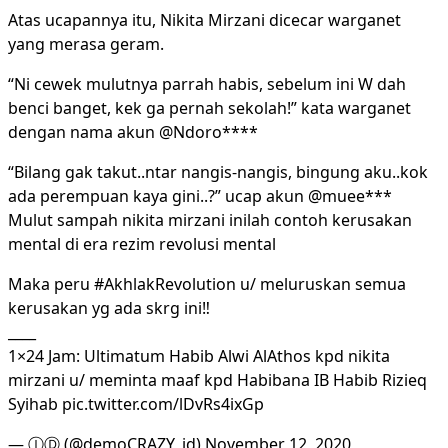
Atas ucapannya itu, Nikita Mirzani dicecar warganet
yang merasa geram.
“Ni cewek mulutnya parrah habis, sebelum ini W dah
benci banget, kek ga pernah sekolah!” kata warganet
dengan nama akun @Ndoro****
“Bilang gak takut..ntar nangis-nangis, bingung aku..kok
ada perempuan kaya gini..?” ucap akun @muee***
Mulut sampah nikita mirzani inilah contoh kerusakan
mental di era rezim revolusi mental
Maka peru #AkhlakRevolution u/ meluruskan semua
kerusakan yg ada skrg ini‼️
____
1×24 Jam: Ultimatum Habib Alwi AlAthos kpd nikita
mirzani u/ meminta maaf kpd Habibana IB Habib Rizieq
Syihab pic.twitter.com/lDvRs4ixGp
— ⒾⒹ (@demoCRAZY_id) November 12, 2020