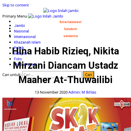
Skip to content
Primary Menu
Entertainment
Jambi
Selebriti
Nasional
Internasional
selebritis
Khazanah Islam
Hina Habib Rizieq, Nikita
Politik
Indepth
Foto
Mirzani Diancam Ustadz
Media Partner
Cari untuk:
Maaher At-Thuwailibi
13 November 2020
Admin: M Ikhlas