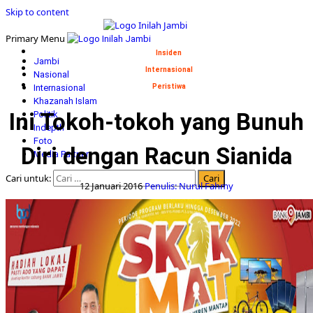
Skip to content
Primary Menu
Insiden
Jambi
Internasional
Nasional
Internasional
Peristiwa
Khazanah Islam
Ini Tokoh-tokoh yang Bunuh
Politik
Indepth
Foto
Diri dengan Racun Sianida
Media Partner
Cari untuk:
12 Januari 2016
Penulis: Nurul Fahmy