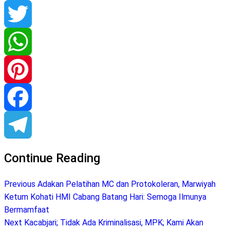
Twitter
WhatsApp
Pinterest
Facebook
Telegram
Continue Reading
Previous
Adakan Pelatihan MC dan Protokoleran, Marwiyah
Ketum Kohati HMI Cabang Batang Hari: Semoga Ilmunya
Bermamfaat
Next
Kacabjari; Tidak Ada Kriminalisasi, MPK; Kami Akan