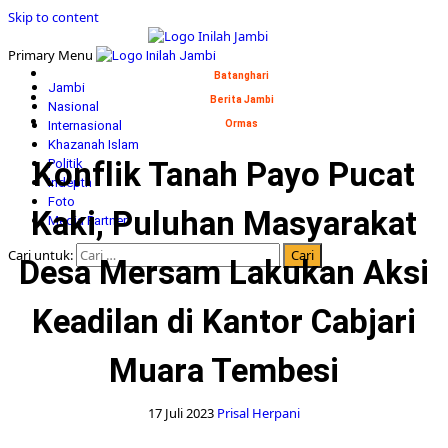
Skip to content
Primary Menu
Batanghari
Jambi
Berita Jambi
Nasional
Internasional
Ormas
Khazanah Islam
Konflik Tanah Payo Pucat
Politik
Indepth
Foto
Kaki, Puluhan Masyarakat
Media Partner
Cari untuk:
Desa Mersam Lakukan Aksi
Keadilan di Kantor Cabjari
Muara Tembesi
17 Juli 2023
Prisal Herpani