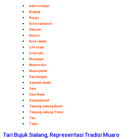
Adat Istiadat
Budaya
Bungo
Entertainment
Hiburan
Kerinci
Kota Jambi
Life style
Lifestyle
Merangin
Muaratebo
Muarojambi
Sarolangun
Sejarah Jambi
Seni
Seni Rupa
Sungaipenuh
Tanjung Jabung Barat
Tanjung Jabung Timur
Tari
Tebo
Tari Bujuk Sialang, Representasi Tradisi Muaro