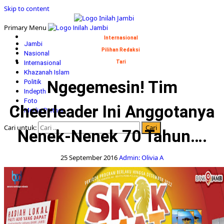
Skip to content
Primary Menu
Internasional
Jambi
Pilihan Redaksi
Nasional
Internasional
Tari
Khazanah Islam
Ngegemesin! Tim
Politik
Indepth
Foto
Cheerleader Ini Anggotanya
Media Partner
Cari untuk:
Nenek-Nenek 70 Tahun….
25 September 2016
Admin: Olivia A