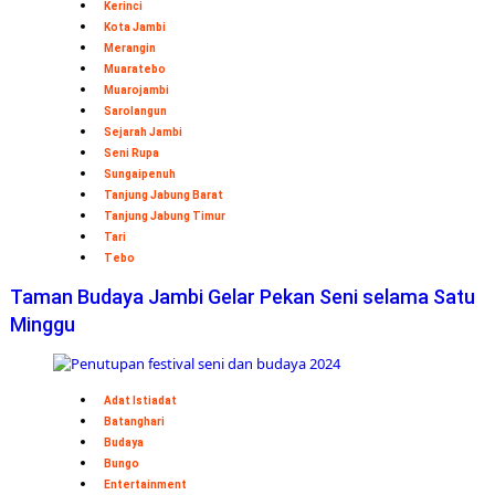
Kerinci
Kota Jambi
Merangin
Muaratebo
Muarojambi
Sarolangun
Sejarah Jambi
Seni Rupa
Sungaipenuh
Tanjung Jabung Barat
Tanjung Jabung Timur
Tari
Tebo
Taman Budaya Jambi Gelar Pekan Seni selama Satu
Minggu
Adat Istiadat
Batanghari
Budaya
Bungo
Entertainment