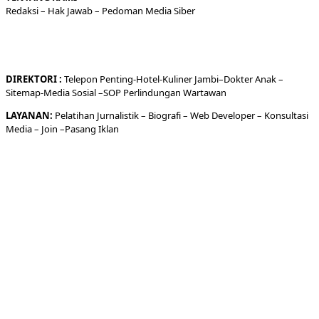
Redaksi
– Hak Jawab –
Pedoman Media Siber
DIREKTORI
:
Telepon
Penting-
Hotel
-Kuliner
Jambi
–
Dokt
er
Anak –
Sitemap-
Media Sosial –
SOP Perlindungan Wartawan
LAYANAN:
Pelatihan Jurnalistik –
Biografi
–
Web Developer
–
Konsultasi
Media
– Join –
Pasang Iklan