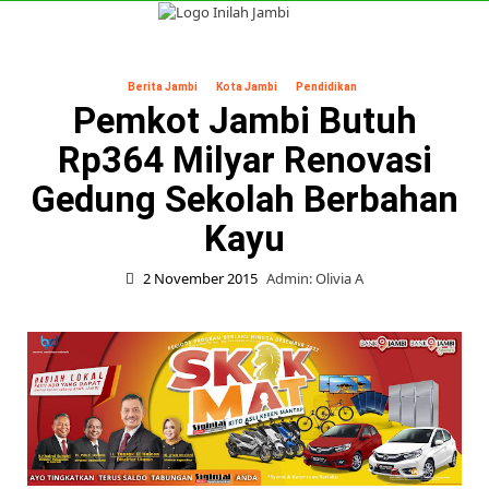
Skip
to
Primary
content
Menu
Berita Jambi
Kota Jambi
Pendidikan
Pemkot Jambi Butuh
Rp364 Milyar Renovasi
Gedung Sekolah Berbahan
Kayu
2 November 2015
Admin: Olivia A