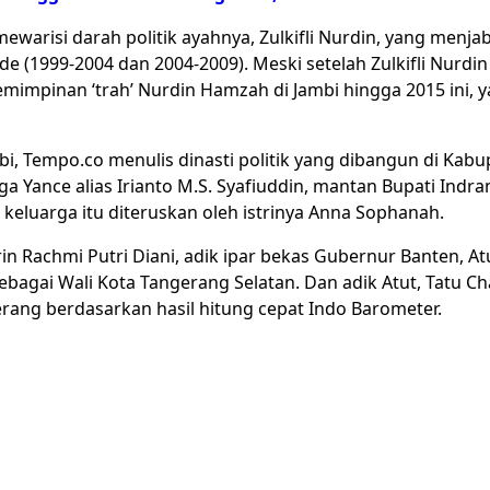
ewarisi darah politik ayahnya, Zulkifli Nurdin, yang menj
e (1999-2004 dan 2004-2009). Meski setelah Zulkifli Nurdin
mimpinan ‘trah’ Nurdin Hamzah di Jambi hingga 2015 ini, y
mbi, Tempo.co menulis dinasti politik yang dibangun di Kab
ga Yance alias Irianto M.S. Syafiuddin, mantan Bupati Indra
keluarga itu diteruskan oleh istrinya Anna Sophanah.
n Rachmi Putri Diani, adik ipar bekas Gubernur Banten, At
sebagai Wali Kota Tangerang Selatan. Dan adik Atut, Tatu Ch
erang berdasarkan hasil hitung cepat Indo Barometer.