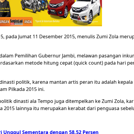
015, pada Jumat 11 Desember 2015, menulis Zumi Zola meru
g dalam Pemilihan Gubernur Jambi, melawan pasangan ink
rdasarkan metode hitung cepat (quick count) pada hari p
asti politik, karena mantan artis peran itu adalah kepala
m Pilkada 2015 ini.
ah politik dinasti ala Tempo juga ditempelkan ke Zumi Zola, k
 2015 lainnya itu merupakan kerabat dari penguasa sebe
ori Unggul Sementara dengan 58,52 Persen