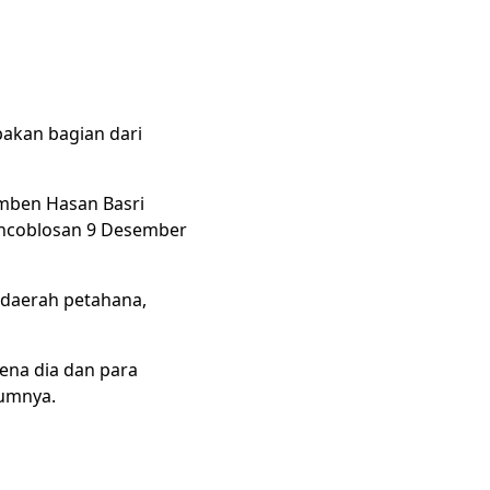
pakan bagian dari
umben Hasan Basri
encoblosan 9 Desember
 daerah petahana,
arena dia dan para
lumnya.