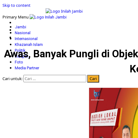
Skip to content
Primary Menu
Jambi
Nasional
Internasional
Khazanah Islam
Awas, Banyak Pungli di Obje
Politik
Indepth
Foto
K
Media Partner
Cari untuk: