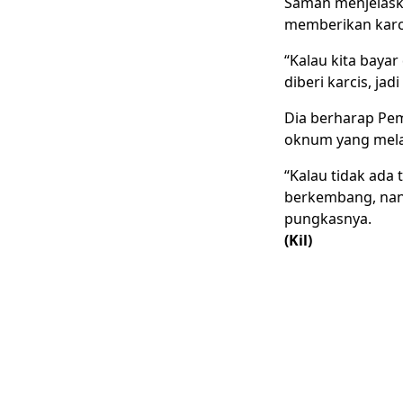
Saman menjelask
memberikan karci
“Kalau kita bayar 
diberi karcis, jad
Dia berharap Pe
oknum yang mela
“Kalau tidak ada 
berkembang, nant
pungkasnya.
(Kil)