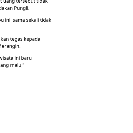
 uang tersebut tidak
dakan Pungli.
u ini, sama sekali tidak
akan tegas kepada
Merangin.
wisata ini baru
yang malu,”