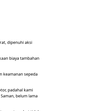
at, dipenuhi aksi
nakaan biaya tambahan
san keamanan sepeda
tor, padahal kami
p Saman, belum lama