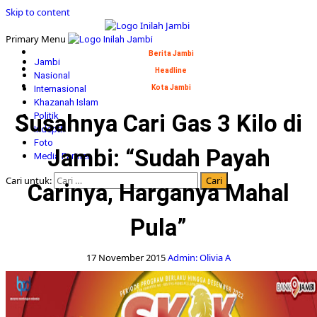
Skip to content
Primary Menu
Berita Jambi
Jambi
Headline
Nasional
Internasional
Kota Jambi
Khazanah Islam
Susahnya Cari Gas 3 Kilo di
Politik
Indepth
Foto
Jambi: “Sudah Payah
Media Partner
Cari untuk:
Carinya, Harganya Mahal
Pula”
17 November 2015
Admin: Olivia A