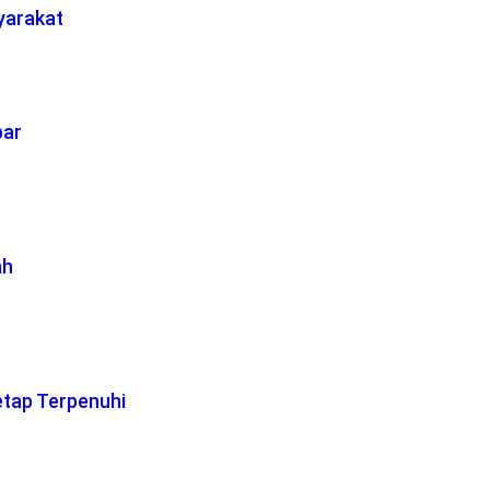
yarakat
bar
ah
etap Terpenuhi