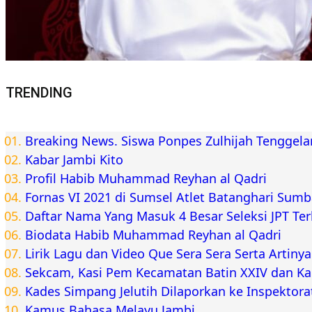
TRENDING
Breaking News. Siswa Ponpes Zulhijah Tenggel
Kabar Jambi Kito
Profil Habib Muhammad Reyhan al Qadri
Fornas VI 2021 di Sumsel Atlet Batanghari Sum
Daftar Nama Yang Masuk 4 Besar Seleksi JPT Te
Biodata Habib Muhammad Reyhan al Qadri
Lirik Lagu dan Video Que Sera Sera Serta Artiny
Sekcam, Kasi Pem Kecamatan Batin XXIV dan K
Kades Simpang Jelutih Dilaporkan ke Inspektora
Kamus Bahasa Melayu Jambi