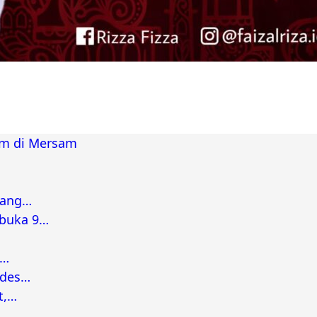
am di Mersam
bang…
rbuka 9…
a…
ades…
t,…