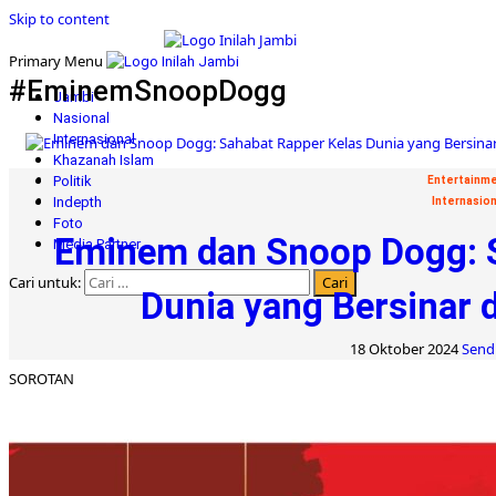
Skip to content
Primary Menu
#EminemSnoopDogg
Jambi
Nasional
Internasional
Khazanah Islam
Politik
Entertainm
Indepth
Internasion
Foto
Eminem dan Snoop Dogg: S
Media Partner
Cari untuk:
Dunia yang Bersinar d
18 Oktober 2024
Sendi
SOROTAN