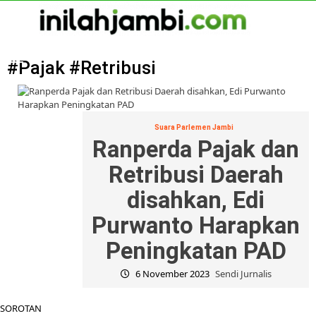
Skip
to
content
Primary
Menu
#Pajak #Retribusi
Suara Parlemen Jambi
Ranperda Pajak dan
Retribusi Daerah
disahkan, Edi
Purwanto Harapkan
Peningkatan PAD
6 November 2023
Sendi Jurnalis
SOROTAN