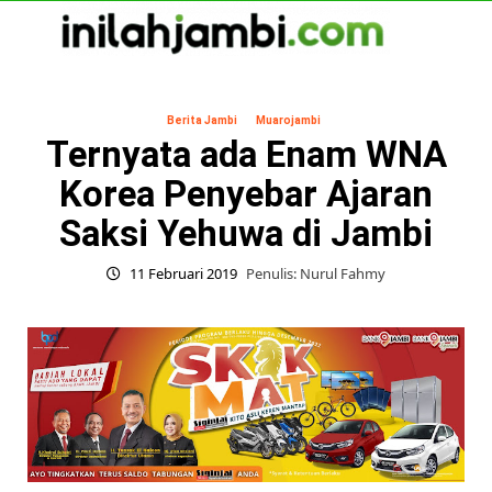
Skip
to
content
Primary
Menu
Berita Jambi
Muarojambi
Ternyata ada Enam WNA
Korea Penyebar Ajaran
Saksi Yehuwa di Jambi
11 Februari 2019
Penulis: Nurul Fahmy