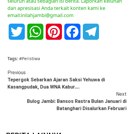
seluruh atau sebagian isi berita. Laporkan keluhan
dan apresisasi Anda terkait konten kami ke
email:inilahjambi@gmail.com
Twitter
WhatsApp
Pinterest
Facebook
Telegram
Tags:
#Peristiwa
Continue
Previous
Tepergok Sebarkan Ajaran Saksi Yehuwa di
Reading
Kasangpudak, Dua WNA Kabur….
Next
Bulog Jambi: Bansos Rastra Bulan Januari di
Batanghari Disalurkan Februari