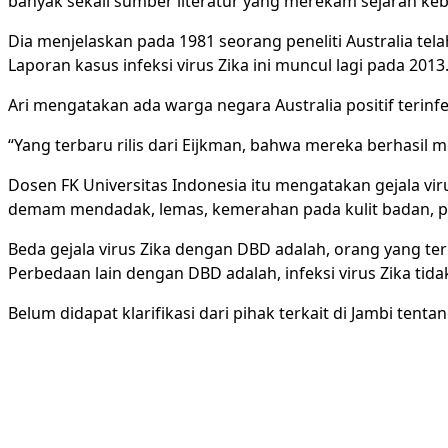
banyak sekali sumber literatur yang merekam sejarah kebe
Dia menjelaskan pada 1981 seorang peneliti Australia tela
Laporan kasus infeksi virus Zika ini muncul lagi pada 2013
Ari mengatakan ada warga negara Australia positif terinfek
“Yang terbaru rilis dari Eijkman, bahwa mereka berhasil me
Dosen FK Universitas Indonesia itu mengatakan gejala vi
demam mendadak, lemas, kemerahan pada kulit badan, pun
Beda gejala virus Zika dengan DBD adalah, orang yang te
Perbedaan lain dengan DBD adalah, infeksi virus Zika ti
Belum didapat klarifikasi dari pihak terkait di Jambi tent