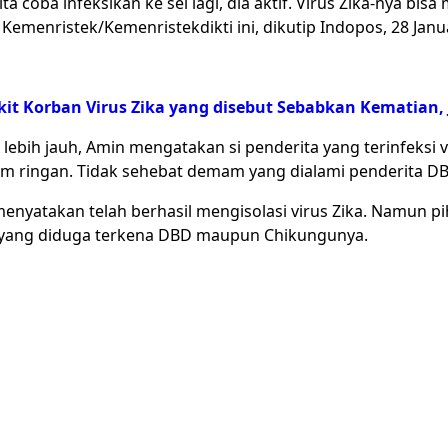
a coba infeksikan ke sel lagi, dia aktif. Virus Zika-nya bisa 
Kemenristek/Kemenristekdikti ini, dikutip Indopos, 28 Janu
akit Korban Virus Zika yang disebut Sebabkan Kematian
lebih jauh, Amin mengatakan si penderita yang terinfeksi v
 ringan. Tidak sehebat demam yang dialami penderita DB
menyatakan telah berhasil mengisolasi virus Zika. Namun pi
n yang diduga terkena DBD maupun Chikungunya.