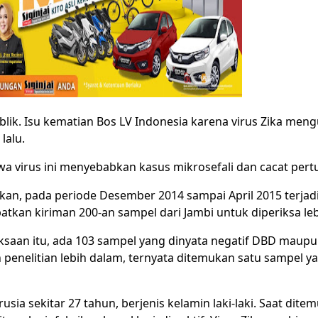
ik. Isu kematian Bos LV Indonesia karena virus Zika mengua
lalu.
ahwa virus ini menyebabkan kasus mikrosefali dan cacat pe
n, pada periode Desember 2014 sampai April 2015 terjadi 
kan kiriman 200-an sampel dari Jambi untuk diperiksa leb
iksaan itu, ada 103 sampel yang dinyata negatif DBD maup
 penelitian lebih dalam, ternyata ditemukan satu sampel yan
usia sekitar 27 tahun, berjenis kelamin laki-laki. Saat dite