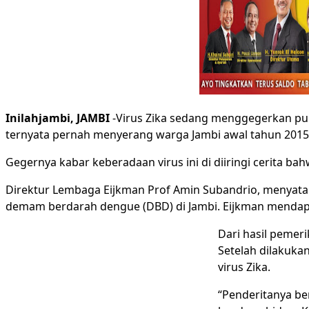
Inilahjambi, JAMBI
-Virus Zika sedang menggegerkan publ
ternyata pernah menyerang warga Jambi awal tahun 2015 
Gegernya kabar keberadaan virus ini di diiringi cerita b
Direktur Lembaga Eijkman Prof Amin Subandrio, menyataka
demam berdarah dengue (DBD) di Jambi. Eijkman mendapat
Dari hasil pemer
Setelah dilakukan
virus Zika.
“Penderitanya ber