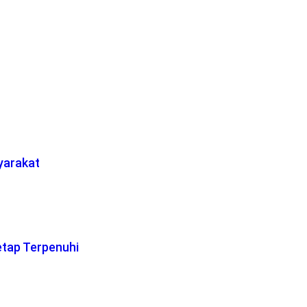
yarakat
etap Terpenuhi