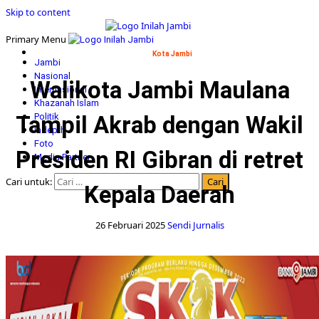
Skip to content
Primary Menu
Kota Jambi
Jambi
Nasional
Walikota Jambi Maulana
Internasional
Khazanah Islam
Tampil Akrab dengan Wakil
Politik
Indepth
Foto
Presiden RI Gibran di retret
Media Partner
Cari untuk:
Kepala Daerah
26 Februari 2025
Sendi Jurnalis