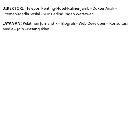
DIREKTORI
:
Telepon
Penting-
Hotel
-Kuliner
Jambi
–
Dokt
er
Anak –
Sitemap-
Media Sosial –
SOP Perlindungan Wartawan
LAYANAN:
Pelatihan Jurnalistik –
Biografi
–
Web Developer
–
Konsultasi
Media
– Join –
Pasang Iklan