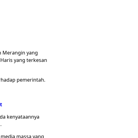
n Merangin yang
 Haris yang terkesan
rhadap pemerintah.
t
ada kenyataannya
.
i media massa yang