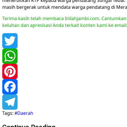
menerbitkan KTP kepada warga pendatang Sungai Tebal. ”
masih bergerak untuk mendata warga pendatang di Merangi
Terima kasih telah membaca Inilahjambi.com. Cantumkan li
keluhan dan apresisasi Anda terkait konten kami ke emai
Twitter
WhatsApp
Pinterest
Facebook
Tags:
#Daerah
Telegram