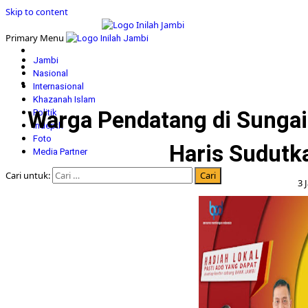
Skip to content
Primary Menu
Jambi
Nasional
Internasional
Khazanah Islam
Warga Pendatang di Sungai
Politik
Indepth
Foto
Haris Sudutk
Media Partner
Cari untuk:
3 