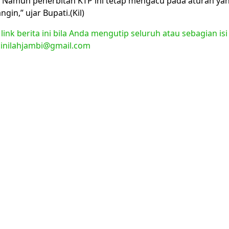
Namun penerbitan KTP ini tetap mengacu pada aturan yang
n,” ujar Bupati.(Kil)
nk berita ini bila Anda mengutip seluruh atau sebagian isi
l:inilahjambi@gmail.com