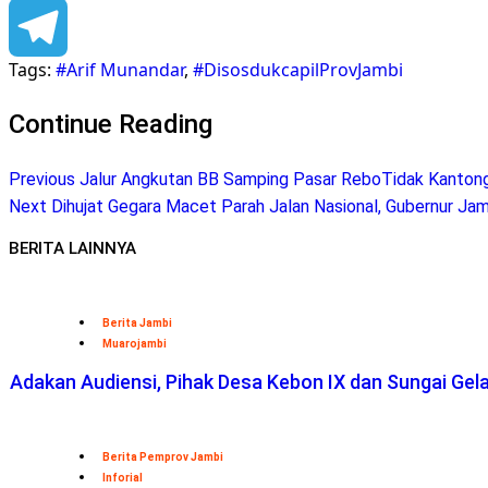
Facebook
Tags:
#Arif Munandar
,
#DisosdukcapilProvJambi
Telegram
Continue Reading
Previous
Jalur Angkutan BB Samping Pasar ReboTidak Kantong
Next
Dihujat Gegara Macet Parah Jalan Nasional, Gubernur Jam
BERITA LAINNYA
Berita Jambi
Muarojambi
Adakan Audiensi, Pihak Desa Kebon IX dan Sungai Ge
Berita Pemprov Jambi
Inforial