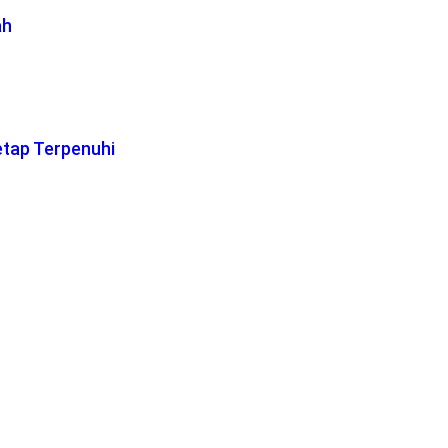
ah
etap Terpenuhi