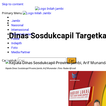
Skip to content
Primary Menu
Jambi
Nasional
Internasional
Dinas Sosdukcapil Targetk
Khazanah Islam
Politik
Indepth
Foto
Media Partner
Cari untuk:
Kepala Dinas Sosdukcapil Provinsi Jambi, Arif Munandar. (Foto: Raden Afrizal)