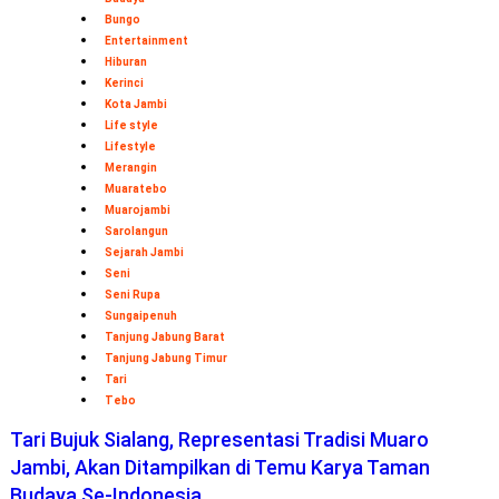
Bungo
Entertainment
Hiburan
Kerinci
Kota Jambi
Life style
Lifestyle
Merangin
Muaratebo
Muarojambi
Sarolangun
Sejarah Jambi
Seni
Seni Rupa
Sungaipenuh
Tanjung Jabung Barat
Tanjung Jabung Timur
Tari
Tebo
Tari Bujuk Sialang, Representasi Tradisi Muaro
Jambi, Akan Ditampilkan di Temu Karya Taman
Budaya Se-Indonesia