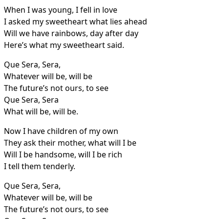
When I was young, I fell in love
I asked my sweetheart what lies ahead
Will we have rainbows, day after day
Here’s what my sweetheart said.
Que Sera, Sera,
Whatever will be, will be
The future’s not ours, to see
Que Sera, Sera
What will be, will be.
Now I have children of my own
They ask their mother, what will I be
Will I be handsome, will I be rich
I tell them tenderly.
Que Sera, Sera,
Whatever will be, will be
The future’s not ours, to see