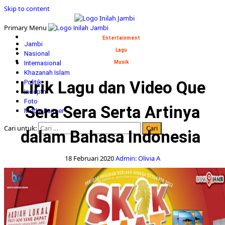
Skip to content
Primary Menu
Entertainment
Jambi
Lagu
Nasional
Internasional
Musik
Khazanah Islam
Lirik Lagu dan Video Que
Politik
Indepth
Foto
Sera Sera Serta Artinya
Media Partner
Cari untuk:
dalam Bahasa Indonesia
18 Februari 2020
Admin: Olivia A