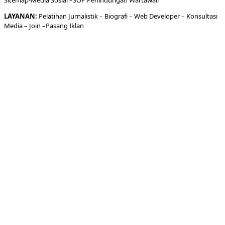
Sitemap-
Media Sosial –
SOP Perlindungan Wartawan
LAYANAN:
Pelatihan Jurnalistik –
Biografi
–
Web Developer
–
Konsultasi
Media
– Join –
Pasang Iklan