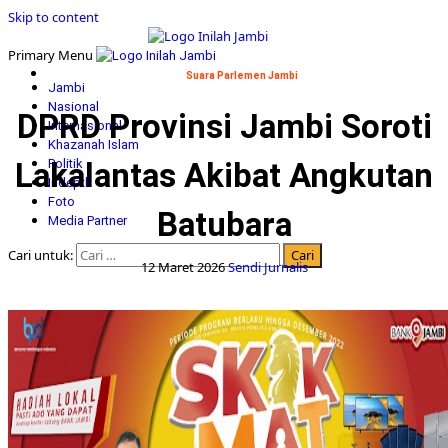
Skip to content
Primary Menu
Suara Parlemen Jambi
Jambi
Nasional
DPRD Provinsi Jambi Soroti
Internasional
Khazanah Islam
Lakalantas Akibat Angkutan
Politik
Indepth
Foto
Batubara
Media Partner
Cari untuk:
12 Maret 2026
Sendi Jurnalis