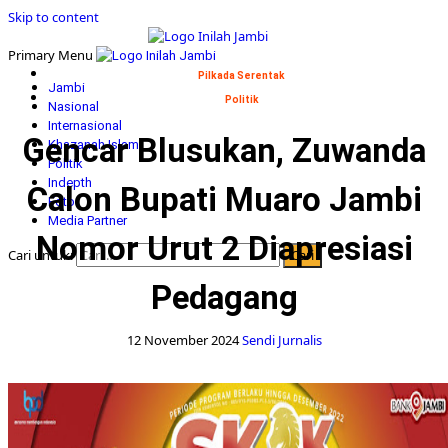
Skip to content
Primary Menu
Pilkada Serentak
Jambi
Politik
Nasional
Internasional
Gencar Blusukan, Zuwanda
Khazanah Islam
Politik
Indepth
Calon Bupati Muaro Jambi
Foto
Media Partner
Nomor Urut 2 Diapresiasi
Cari untuk:
Pedagang
12 November 2024
Sendi Jurnalis