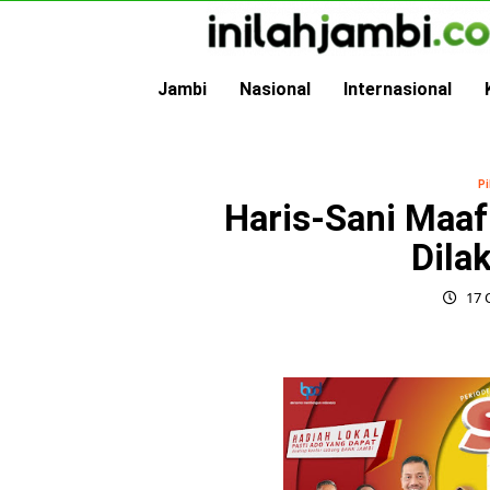
Skip
to
content
Jambi
Nasional
Internasional
P
Haris-Sani Maaf
Dila
17 