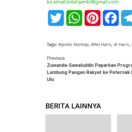
ke email:inilahjambi@gmail.com
Twitter
WhatsApp
Pinterest
Face
Tags:
#Jambi Mantap
,
#Wo Haris
,
Al Haris
,
Continue
Previous
Zuwanda-Sawaluddin Paparkan Prog
Reading
Lumbung Pangan Rakyat ke Peternak
Ulu
BERITA LAINNYA