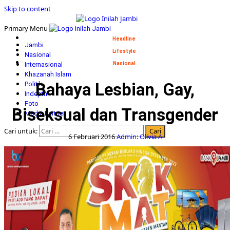
Skip to content
Primary Menu
Headline
Jambi
Lifestyle
Nasional
Internasional
Nasional
Khazanah Islam
Bahaya Lesbian, Gay,
Politik
Indepth
Foto
Biseksual dan Transgender
Media Partner
Cari untuk:
6 Februari 2016
Admin: Olivia A