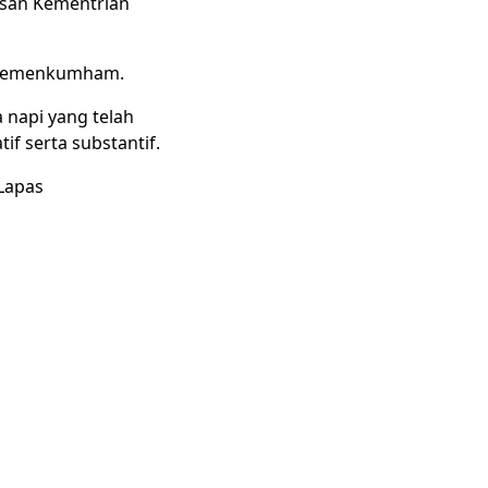
san Kementrian
a Kemenkumham.
 napi yang telah
f serta substantif.
Lapas