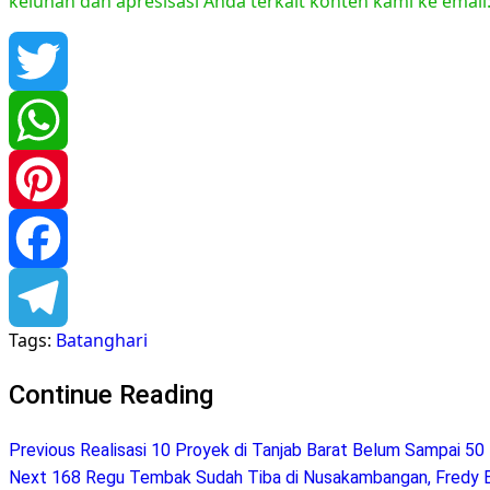
keluhan dan apresisasi Anda terkait konten kami ke emai
Twitter
WhatsApp
Pinterest
Facebook
Tags:
Batanghari
Telegram
Continue Reading
Previous
Realisasi 10 Proyek di Tanjab Barat Belum Sampai 50 
Next
168 Regu Tembak Sudah Tiba di Nusakambangan, Fredy Bu