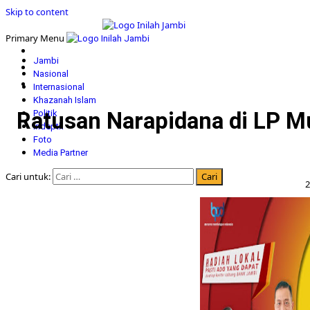
Skip to content
Primary Menu
Jambi
Nasional
Internasional
Khazanah Islam
Ratusan Narapidana di LP Mu
Politik
Indepth
Foto
Media Partner
Cari untuk:
2