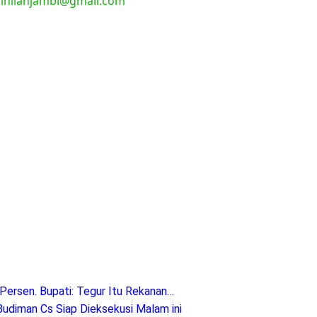
l:inilahjambi@gmail.com
Persen. Bupati: Tegur Itu Rekanan…
diman Cs Siap Dieksekusi Malam ini