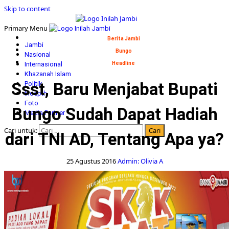
Skip to content
Primary Menu
Berita Jambi
Jambi
Bungo
Nasional
Internasional
Headline
Khazanah Islam
Ssst, Baru Menjabat Bupati
Politik
Indepth
Foto
Bungo Sudah Dapat Hadiah
Media Partner
Cari untuk:
dari TNI AD, Tentang Apa ya?
25 Agustus 2016
Admin: Olivia A