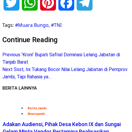
Twitter
WhatsApp
Pinterest
Facebook
Telegram
Tags:
#Muara Bungo
,
#TNI
Continue Reading
Previous
‘Kroni’ Bupati Safrial Dominasi Lelang Jabatan di
Tanjab Barat
Next
Ssst, Ini Tukang Bocor Nilai Lelang Jabatan di Pemprov
Jambi, Tapi Rahasia ya…
BERITA LAINNYA
Berita Jambi
Muarojambi
Adakan Audiensi, Pihak Desa Kebon IX dan Sungai
Gelam Minta Vendor Pertamina Realisasikan