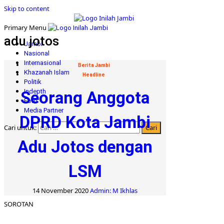
Skip to content
Primary Menu
adu jotos
Jambi
Nasional
Internasional
Berita Jambi
Khazanah Islam
Headline
Politik
Indepth
Seorang Anggota
Foto
Media Partner
DPRD Kota Jambi
Cari untuk:
Adu Jotos dengan
LSM
14 November 2020
Admin: M Ikhlas
SOROTAN