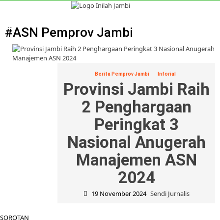
Skip
to
Primary
content
Menu
#ASN Pemprov Jambi
Berita Pemprov Jambi
Inforial
Provinsi Jambi Raih
2 Penghargaan
Peringkat 3
Nasional Anugerah
Manajemen ASN
2024
19 November 2024
Sendi Jurnalis
SOROTAN