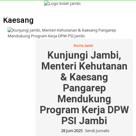
Skip
to
Primary
content
Menu
Kaesang
Berita Jambi
Kunjungi Jambi,
Menteri Kehutanan
& Kaesang
Pangarep
Mendukung
Program Kerja DPW
PSI Jambi
28 Juni 2025
Sendi Jurnalis