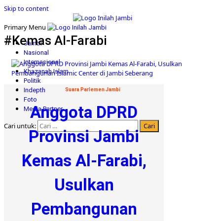
Skip to content
Primary Menu
#Kemas Al-Farabi
Jambi
Nasional
Internasional
Khazanah Islam
Politik
Indepth
Suara Parlemen Jambi
Foto
Anggota DPRD
Media Partner
Cari untuk:
Provinsi Jambi
Kemas Al-Farabi,
Usulkan
Pembangunan