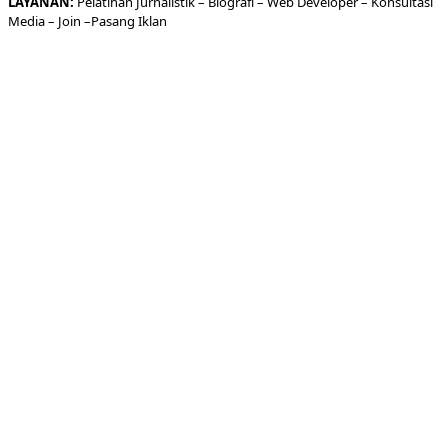
LAYANAN:
Pelatihan Jurnalistik –
Biografi
–
Web Developer
–
Konsultasi
Media
– Join –
Pasang Iklan