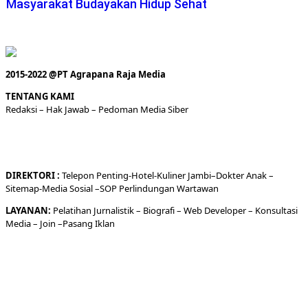
Masyarakat Budayakan Hidup Sehat
2015-2022 @PT Agrapana Raja Media
TENTANG KAMI
Redaksi
– Hak Jawab –
Pedoman Media Siber
DIREKTORI
:
Telepon
Penting-
Hotel
-Kuliner
Jambi
–
Dokt
er
Anak –
Sitemap-
Media Sosial –
SOP Perlindungan Wartawan
LAYANAN:
Pelatihan Jurnalistik –
Biografi
–
Web Developer
–
Konsultasi
Media
– Join –
Pasang Iklan