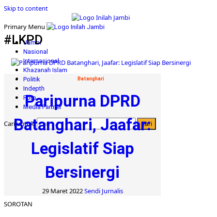
Skip to content
Primary Menu
#LKPD
Jambi
Nasional
Internasional
Khazanah Islam
Politik
Batanghari
Indepth
Paripurna DPRD
Foto
Media Partner
Batanghari, Jaafar:
Cari untuk:
Legislatif Siap
Bersinergi
29 Maret 2022
Sendi Jurnalis
SOROTAN