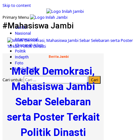
Skip to content
Primary Menu
#Mahasiswa Jambi
Jambi
Nasional
Internasional
Khazanah Islam
Politik
Indepth
Berita Jambi
Foto
Melek Demokrasi,
Media Partner
Cari untuk:
Mahasiswa Jambi
Sebar Selebaran
serta Poster Terkait
Politik Dinasti