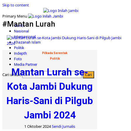
Skip to content
Primary Menu
#Mantan Lurah
Jambi
Nasional
Internasional
Khazanah Islam
Politik
Indepth
Pilkada Serentak
Foto
Politik
Media Partner
Mantan Lurah se-
Cari untuk:
Kota Jambi Dukung
Haris-Sani di Pilgub
Jambi 2024
1 Oktober 2024
Sendi Jurnalis