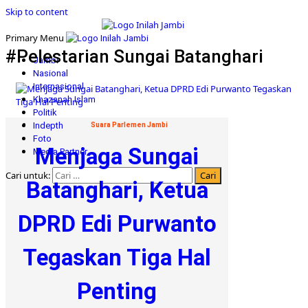
Skip to content
Primary Menu
#Pelestarian Sungai Batanghari
Jambi
Nasional
Internasional
Khazanah Islam
Politik
Indepth
Suara Parlemen Jambi
Foto
Menjaga Sungai
Media Partner
Cari untuk:
Batanghari, Ketua
DPRD Edi Purwanto
Tegaskan Tiga Hal
Penting