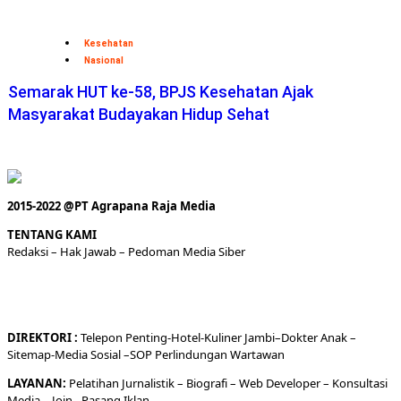
Kesehatan
Nasional
Semarak HUT ke-58, BPJS Kesehatan Ajak
Masyarakat Budayakan Hidup Sehat
2015-2022 @PT Agrapana Raja Media
TENTANG KAMI
Redaksi
– Hak Jawab –
Pedoman Media Siber
DIREKTORI
:
Telepon
Penting-
Hotel
-Kuliner
Jambi
–
Dokt
er
Anak –
Sitemap-
Media Sosial –
SOP Perlindungan Wartawan
LAYANAN:
Pelatihan Jurnalistik –
Biografi
–
Web Developer
–
Konsultasi
Media
– Join –
Pasang Iklan