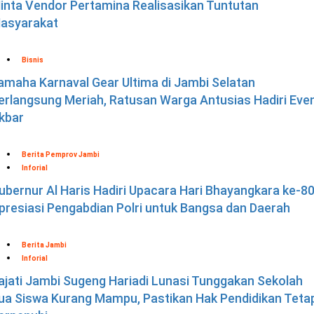
inta Vendor Pertamina Realisasikan Tuntutan
asyarakat
Bisnis
amaha Karnaval Gear Ultima di Jambi Selatan
erlangsung Meriah, Ratusan Warga Antusias Hadiri Eve
kbar
Berita Pemprov Jambi
Inforial
ubernur Al Haris Hadiri Upacara Hari Bhayangkara ke-80
presiasi Pengabdian Polri untuk Bangsa dan Daerah
Berita Jambi
Inforial
ajati Jambi Sugeng Hariadi Lunasi Tunggakan Sekolah
ua Siswa Kurang Mampu, Pastikan Hak Pendidikan Teta