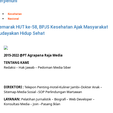
erpenuhi
Kesehatan
Nasional
emarak HUT ke-58, BPJS Kesehatan Ajak Masyarakat
udayakan Hidup Sehat
2015-2022 @PT Agrapana Raja Media
TENTANG KAMI
Redaksi
– Hak Jawab –
Pedoman Media Siber
DIREKTORI
:
Telepon
Penting-
Hotel
-Kuliner
Jambi
–
Dokt
er
Anak –
Sitemap-
Media Sosial –
SOP Perlindungan Wartawan
LAYANAN:
Pelatihan Jurnalistik –
Biografi
–
Web Developer
–
Konsultasi Media
– Join –
Pasang Iklan