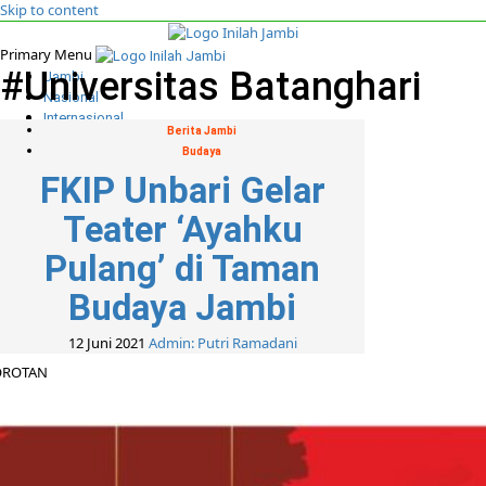
Skip to content
Primary Menu
#Universitas Batanghari
Jambi
Nasional
Internasional
Berita Jambi
Khazanah Islam
Budaya
Politik
FKIP Unbari Gelar
Indepth
Foto
Teater ‘Ayahku
Media Partner
Cari untuk:
Pulang’ di Taman
Budaya Jambi
12 Juni 2021
Admin: Putri Ramadani
OROTAN