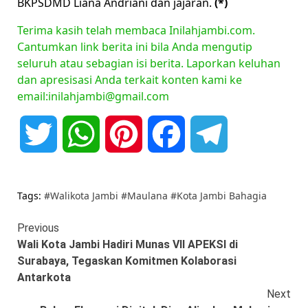
BKPSDMD Liana Andriani dan jajaran.
(*)
Terima kasih telah membaca Inilahjambi.com.
Cantumkan link berita ini bila Anda mengutip
seluruh atau sebagian isi berita. Laporkan keluhan
dan apresisasi Anda terkait konten kami ke
email:inilahjambi@gmail.com
Twitter
WhatsApp
Pinterest
Facebook
Telegram
Tags:
#Walikota Jambi #Maulana #Kota Jambi Bahagia
Continue
Previous
Wali Kota Jambi Hadiri Munas VII APEKSI di
Reading
Surabaya, Tegaskan Komitmen Kolaborasi
Antarkota
Next