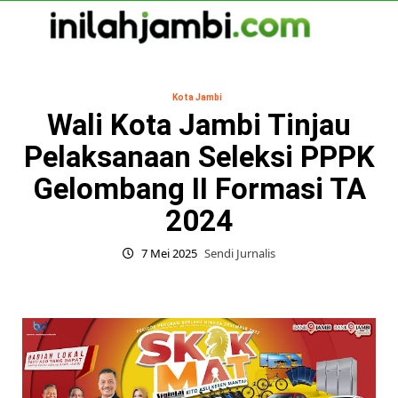
Skip
to
content
Primary
Menu
Kota Jambi
Wali Kota Jambi Tinjau
Pelaksanaan Seleksi PPPK
Gelombang II Formasi TA
2024
7 Mei 2025
Sendi Jurnalis