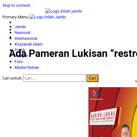
Skip to content
Primary Menu
Jambi
Nasional
Internasional
Khazanah Islam
Ada Pameran Lukisan “restro
Politik
Indepth
Foto
Media Partner
Cari untuk:
1