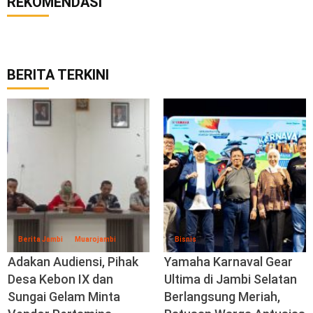
BERITA TERKINI
Berita Jambi
Muarojambi
Bisnis
Adakan Audiensi, Pihak
Yamaha Karnaval Gear
Desa Kebon IX dan
Ultima di Jambi Selatan
Sungai Gelam Minta
Berlangsung Meriah,
Vendor Pertamina
Ratusan Warga Antusias