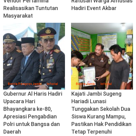
Realisasikan Tuntutan
Hadiri Event Akbar
Masyarakat
Berita Pemprov Jambi
Inforial
Berita Jambi
Inforial
Gubernur Al Haris Hadiri
Kajati Jambi Sugeng
Upacara Hari
Hariadi Lunasi
Bhayangkara ke-80,
Tunggakan Sekolah Dua
Apresiasi Pengabdian
Siswa Kurang Mampu,
Polri untuk Bangsa dan
Pastikan Hak Pendidikan
Daerah
Tetap Terpenuhi