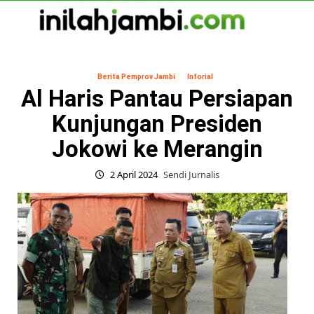
Skip
to
content
Primary
Menu
Berita Pemprov Jambi
Inforial
Al Haris Pantau Persiapan
Kunjungan Presiden
Jokowi ke Merangin
2 April 2024
Sendi Jurnalis