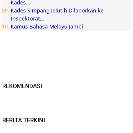
Berita Jambi
Inforial
Kajati Jambi Sugeng Hariadi Lunasi Tunggakan
Sekolah Dua Siswa Kurang Mampu, Pastikan Hak
Pendidikan Tetap Terpenuhi
Kesehatan
Nasional
Semarak HUT ke-58, BPJS Kesehatan Ajak
Masyarakat Budayakan Hidup Sehat
2015-2022 @PT Agrapana Raja Media
TENTANG KAMI