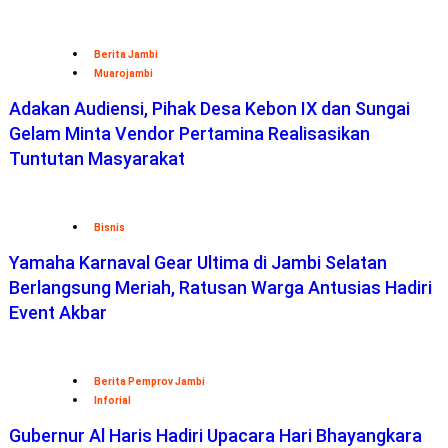
Redaksi
– Hak Jawab –
Pedoman Media Siber
DIREKTORI
:
Telepon
Penting-
Hotel
-Kuliner
Jambi
–
Dokt
er
Anak –
Sitemap-
Media Sosial –
SOP Perlindungan Wartawan
LAYANAN:
Pelatihan Jurnalistik –
Biografi
–
Web Developer
–
Konsultasi
Media
– Join –
Pasang Iklan