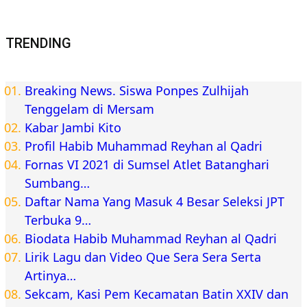
Berita Jambi
Muarojambi
Adakan Audiensi, Pihak Desa Kebon IX dan Sungai
Gelam Minta Vendor Pertamina Realisasikan
Tuntutan Masyarakat
Bisnis
Yamaha Karnaval Gear Ultima di Jambi Selatan
Berlangsung Meriah, Ratusan Warga Antusias Hadiri
Event Akbar
Berita Pemprov Jambi
Inforial
Gubernur Al Haris Hadiri Upacara Hari Bhayangkara
ke-80, Apresiasi Pengabdian Polri untuk Bangsa dan
Daerah