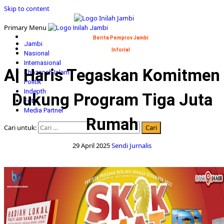
Skip to content
Primary Menu
Berita Pemprov Jambi
Jambi
Inforial
Nasional
Internasional
Al Haris Tegaskan Komitmen
Khazanah Islam
Politik
Indepth
Dukung Program Tiga Juta
Foto
Media Partner
Rumah
Cari untuk:
29 April 2025
Sendi Jurnalis