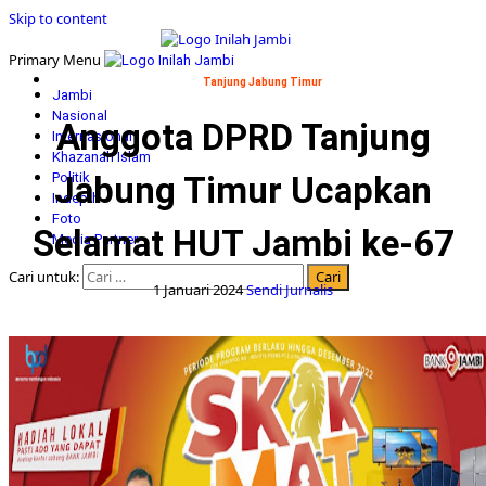
Skip to content
Primary Menu
Tanjung Jabung Timur
Jambi
Nasional
Anggota DPRD Tanjung
Internasional
Khazanah Islam
Politik
Jabung Timur Ucapkan
Indepth
Foto
Selamat HUT Jambi ke-67
Media Partner
Cari untuk:
1 Januari 2024
Sendi Jurnalis