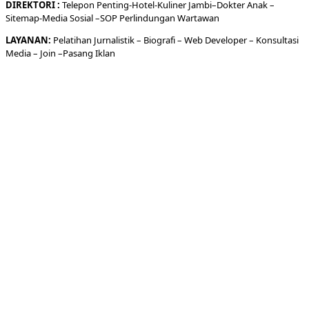
DIREKTORI
:
Telepon
Penting-
Hotel
-Kuliner
Jambi
–
Dokt
er
Anak –
Sitemap-
Media Sosial –
SOP Perlindungan Wartawan
LAYANAN:
Pelatihan Jurnalistik –
Biografi
–
Web Developer
–
Konsultasi
Media
– Join –
Pasang Iklan