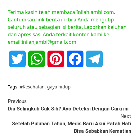
Terima kasih telah membaca Inilahjambi.com.
Cantumkan link berita ini bila Anda mengutip
seluruh atau sebagian isi berita. Laporkan keluhan
dan apresisasi Anda terkait konten kami ke
email:inilahjambi@gmail.com
Twitter
WhatsApp
Pinterest
Facebook
Telegram
Tags:
#Kesehatan
,
gaya hidup
Continue
Previous
Dia Selingkuh Gak Sih? Ayo Deteksi Dengan Cara ini
Reading
Next
Setelah Puluhan Tahun, Medis Baru Akui Patah Hati
Bisa Sebabkan Kematian