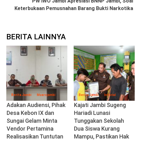
PW IWO Jambi Apresiasi BNNP Jambi, Soal
Keterbukaan Pemusnahan Barang Bukti Narkotika
BERITA LAINNYA
Berita Jambi
Muarojambi
Berita Jambi
Inforial
Adakan Audiensi, Pihak
Kajati Jambi Sugeng
Desa Kebon IX dan
Hariadi Lunasi
Sungai Gelam Minta
Tunggakan Sekolah
Vendor Pertamina
Dua Siswa Kurang
Realisasikan Tuntutan
Mampu, Pastikan Hak