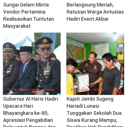
Sungai Gelam Minta
Berlangsung Meriah,
Vendor Pertamina
Ratusan Warga Antusias
Realisasikan Tuntutan
Hadiri Event Akbar
Masyarakat
Berita Pemprov Jambi
Inforial
Berita Jambi
Inforial
Gubernur Al Haris Hadiri
Kajati Jambi Sugeng
Upacara Hari
Hariadi Lunasi
Bhayangkara ke-80,
Tunggakan Sekolah Dua
Apresiasi Pengabdian
Siswa Kurang Mampu,