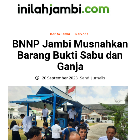
Skip
to
content
Primary
Menu
Berita Jambi
Narkoba
BNNP Jambi Musnahkan
Barang Bukti Sabu dan
Ganja
20 September 2023
Sendi Jurnalis