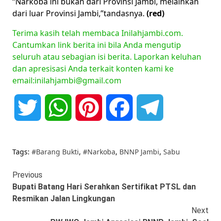
“Narkoba ini bukan dari Provinsi Jambi, melainkan
dari luar Provinsi Jambi,”tandasnya.
(red)
Terima kasih telah membaca Inilahjambi.com.
Cantumkan link berita ini bila Anda mengutip
seluruh atau sebagian isi berita. Laporkan keluhan
dan apresisasi Anda terkait konten kami ke
email:inilahjambi@gmail.com
Twitter
WhatsApp
Pinterest
Facebook
Telegram
Tags:
#Barang Bukti
,
#Narkoba
,
BNNP Jambi
,
Sabu
Continue
Previous
Bupati Batang Hari Serahkan Sertifikat PTSL dan
Reading
Resmikan Jalan Lingkungan
Next