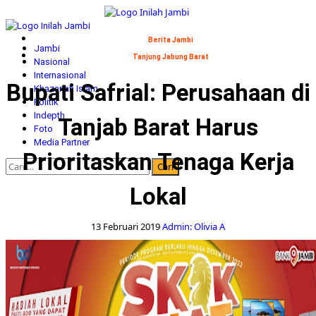
Skip
to
Primary
content
Menu
Berita Jambi
Jambi
Tanjung Jabung Barat
Nasional
Internasional
Bupati Safrial: Perusahaan di
Khazanah Islam
Politik
Indepth
Tanjab Barat Harus
Foto
Media Partner
Prioritaskan Tenaga Kerja
Cari
untuk:
Lokal
13 Februari 2019
Admin: Olivia A