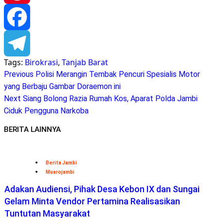
Pinterest
Facebook
Tags:
Birokrasi
,
Tanjab Barat
Telegram
Continue
Previous
Polisi Merangin Tembak Pencuri Spesialis Motor
yang Berbaju Gambar Doraemon ini
Reading
Next
Siang Bolong Razia Rumah Kos, Aparat Polda Jambi
Ciduk Pengguna Narkoba
BERITA LAINNYA
Berita Jambi
Muarojambi
Adakan Audiensi, Pihak Desa Kebon IX dan Sungai
Gelam Minta Vendor Pertamina Realisasikan
Tuntutan Masyarakat