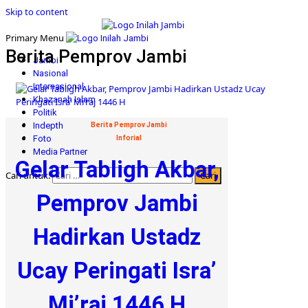
Skip to content
Primary Menu
Berita Pemprov Jambi
Jambi
Nasional
Internasional
Khazanah Islam
Politik
Indepth
Berita Pemprov Jambi
Foto
Inforial
Media Partner
Gelar Tabligh Akbar,
Cari untuk:
Pemprov Jambi
Hadirkan Ustadz
Ucay Peringati Isra’
Mi’raj 1446 H